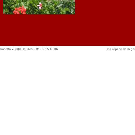
Gambetta 78800 Houilles -- 01 39 15 43 86
© Crêperie de la ga