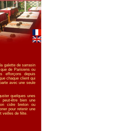
a galette de sarrasin
 que de Parisiens ou
s efforçons depuis
 que chaque client qui
eparte avec une seule
éguster quelques unes
 peut-être bien une
bon cidre breton ou
oner pour retenir une
 veilles de fête.