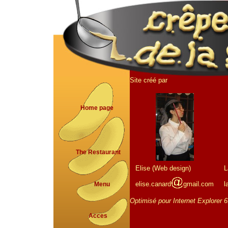
Site créé par
Home page
The Restaurant
Elise (Web design)
L
elise.canard
gmail.com
l
Menu
Optimisé pour Internet Explorer 6.
Acces