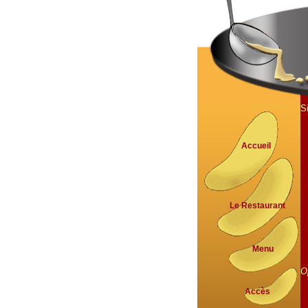
S
Accueil
Le Restaurant
Menu
O
Accès